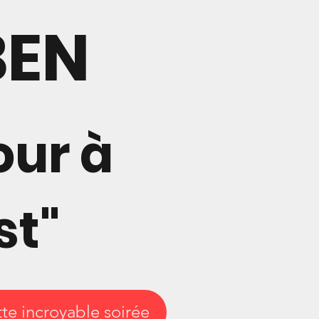
BEN
our à
st"
tte incroyable soirée