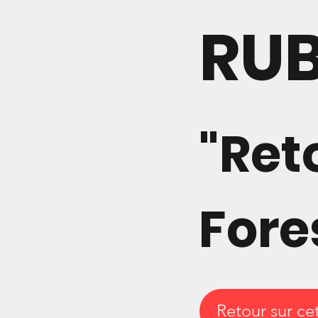
RU
"Ret
Fore
Retour sur ce