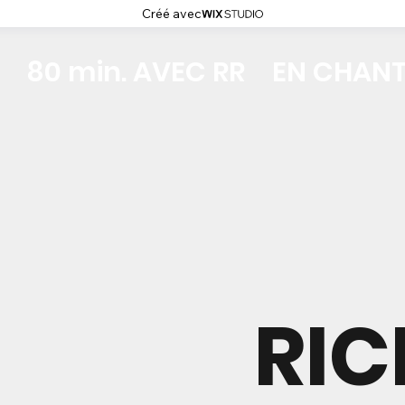
Créé avec
80 min. AVEC RR
EN CHAN
RI